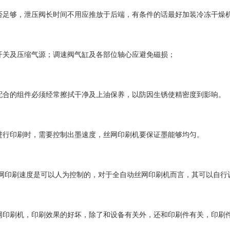
否足够，泄压阀长时间不用应推放于后端，有条件的话最好加装冷冻干燥
开关及压缩气源；调速阀气缸及各部位轴心应避免磁损；
配合的组件必须经常擦拭干净及上油保养，以防因生锈使精密度到影响。
进行印刷时，需要控制出墨速度，丝网印刷机要保证墨能够均匀。
丝网印刷速度是可以人为控制的，对于全自动丝网印刷机而言，其可以自行
网印刷机，印刷效果的好坏，除了和设备有关外，还和印刷件有关，印刷