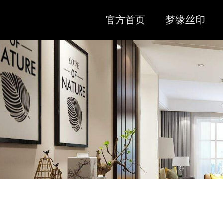
官方首页
梦缘丝印