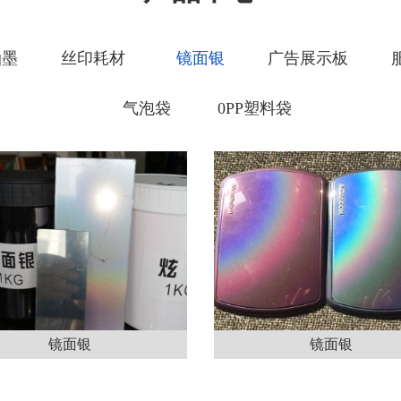
油墨
丝印耗材
镜面银
广告展示板
气泡袋
0PP塑料袋
镜面银
镜面银