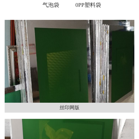
气泡袋
0PP塑料袋
丝印网版